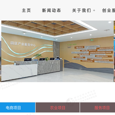
主 页
新 闻 动 态
关 于 我 们
创 业 
电商项目
农业项目
服务项目