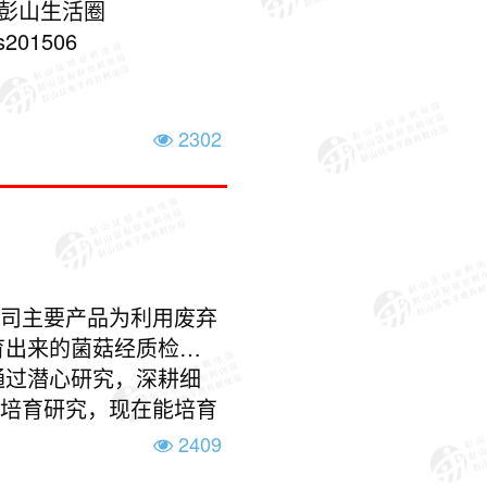
hq.com 3.微信公众平台 彭山生活圈圈 ps201506
2302
公司主要产品为利用废弃
育出来的菌菇经质检通
通过潜心研究，深耕细
行培育研究，现在能培育
业硕士四名，销售人员
2409
能吃到健康绿色的菌