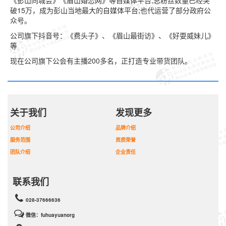
《彭山同城会》《眉山婚恋网》等自媒体平台;总粉丝数量已经突
破15万，成为彭山当地最大的自媒体平台;也代运营了部分政府公
众号。
公司旗下抖音号：《费头子》、《眉山最街访》、《好耍威妹儿》
等
现在公司旗下公会有主播200多名，正打造专业带货团队。
关于我们
发现更多
公司介绍
品牌介绍
服务范围
资质荣誉
团队介绍
企业责任
联系我们
028-37666636
微信：fuhuayuanorg