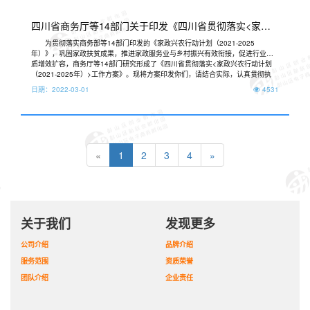
四川省商务厅等14部门关于印发《四川省贯彻落实<家政
兴农行动计划（2021-2025年）>工作方案》的通知
为贯彻落实商务部等14部门印发的《家政兴农行动计划（2021-2025
年）》，巩固家政扶贫成果，推进家政服务业与乡村振兴有效衔接，促进行业提
质增效扩容，商务厅等14部门研究形成了《四川省贯彻落实<家政兴农行动计划
（2021-2025年）>工作方案》。现将方案印发你们，请结合实际，认真贯彻执
行。
日期：
2022-03-01
4531
«
1
2
3
4
»
关于我们
发现更多
公司介绍
品牌介绍
服务范围
资质荣誉
团队介绍
企业责任