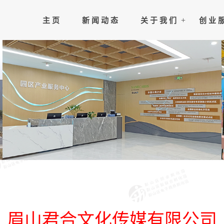
主 页
新 闻 动 态
关 于 我 们
创 业 
眉山君合文化传媒有限公司