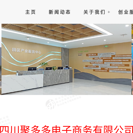
主 页
新 闻 动 态
关 于 我 们
创 业 
四川聚多多电子商务有限公