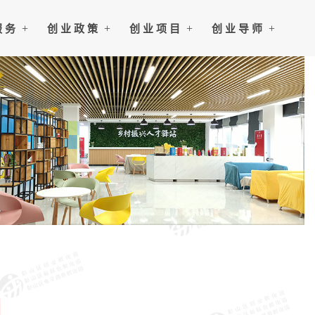
服 务
创 业 政 策
创 业 项 目
创 业 导 师
司