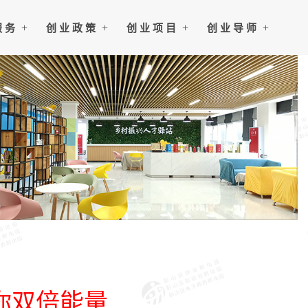
服 务
创 业 政 策
创 业 项 目
创 业 导 师
你双倍能量