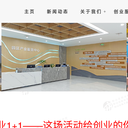
主 页
新 闻 动 态
关 于 我 们
创 业 
创业1+1——这场活动给创业的