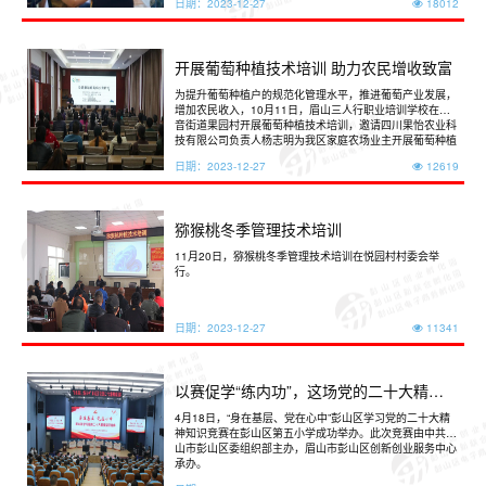
日期：
2023-12-27
18012
开展葡萄种植技术培训 助力农民增收致富
为提升葡萄种植户的规范化管理水平，推进葡萄产业发展，
增加农民收入，10月11日，眉山三人行职业培训学校在观
音街道果园村开展葡萄种植技术培训，邀请四川果怡农业科
技有限公司负责人杨志明为我区家庭农场业主开展葡萄种植
技术培训。
日期：
2023-12-27
12619
猕猴桃冬季管理技术培训
11月20日，猕猴桃冬季管理技术培训在悦园村村委会举
行。
日期：
2023-12-27
11341
以赛促学“练内功”，这场党的二十大精神知
识竞赛“狂飙”全场
4月18日，“身在基层、党在心中”彭山区学习党的二十大精
神知识竞赛在彭山区第五小学成功举办。此次竞赛由中共眉
山市彭山区委组织部主办，眉山市彭山区创新创业服务中心
承办。