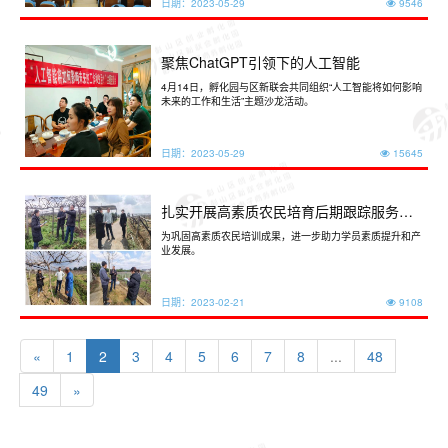
日期：
2023-05-29
9546
聚焦ChatGPT引领下的人工智能
4月14日，孵化园与区新联会共同组织“人工智能将如何影响
未来的工作和生活”主题沙龙活动。
日期：
2023-05-29
15645
扎实开展高素质农民培育后期跟踪服务活
动
为巩固高素质农民培训成果，进一步助力学员素质提升和产
业发展。
日期：
2023-02-21
9108
«
1
2
3
4
5
6
7
8
...
48
49
»